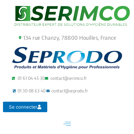
Aller
au
contenu
134 rue Chanzy, 78800 Houilles, France
01 61 04 45 30
contact@serimco.fr
01 30 08 63 40
contact@seprodo.fr
Se connecter