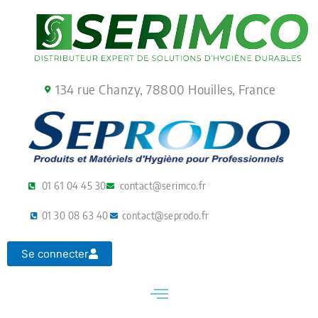
Aller
au
contenu
134 rue Chanzy, 78800 Houilles, France
01 61 04 45 30
contact@serimco.fr
01 30 08 63 40
contact@seprodo.fr
Se connecter