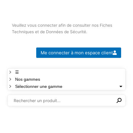
Veuillez vous connecter afin de consulter nos Fiches
Techniques et de Données de Sécurité.
Me connecter à mon espace client
☰
Nos gammes
Sélectionner une gamme
⚲
✕
Il n'y a aucun produit dans cette sélection