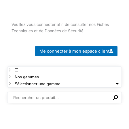
Veuillez vous connecter afin de consulter nos Fiches
Techniques et de Données de Sécurité.
Me connecter à mon espace client
☰
Nos gammes
Sélectionner une gamme
⚲
✕
Il n'y a aucun produit dans cette sélection