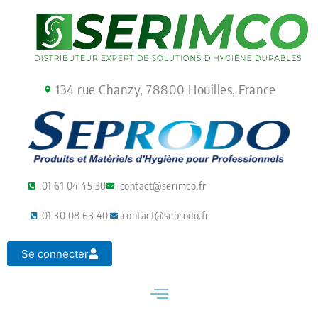
Aller
au
contenu
134 rue Chanzy, 78800 Houilles, France
01 61 04 45 30
contact@serimco.fr
01 30 08 63 40
contact@seprodo.fr
Se connecter