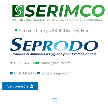
Aller
au
contenu
134 rue Chanzy, 78800 Houilles, France
01 61 04 45 30
contact@serimco.fr
01 30 08 63 40
contact@seprodo.fr
Se connecter